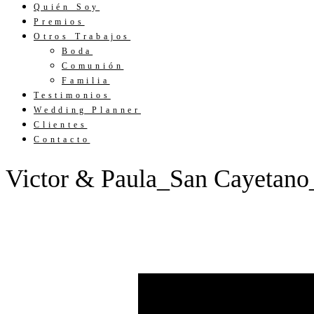
Quién Soy
Premios
Otros Trabajos
Boda
Comunión
Familia
Testimonios
Wedding Planner
Clientes
Contacto
Victor & Paula_San Cayetano_