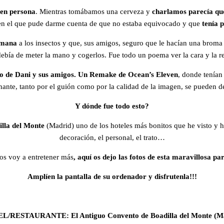
í en persona
. Mientras tomábamos una cerveza y
charlamos parecía que
en el que pude darme cuenta de que no estaba equivocado y que
tenía 
umana
a los insectos y que, sus amigos, seguro que le hacían una broma 
debía de meter la mano y cogerlos. Fue todo un poema ver la cara y la r
o de Dani y sus amigos. Un Remake de Ocean’s Eleven
, donde tenían
nante, tanto por el guión como por la calidad de la imagen, se pueden d
Y dónde fue todo esto?
illa del Monte
(Madrid) uno de los hoteles más bonitos que he visto y he
decoración, el personal, el trato…
os voy a entretener más
, aquí os dejo las fotos de esta maravillosa par
Amplíen la pantalla de su ordenador y disfrutenla!!!
/RESTAURANTE: El Antiguo Convento de Boadilla del Monte (M